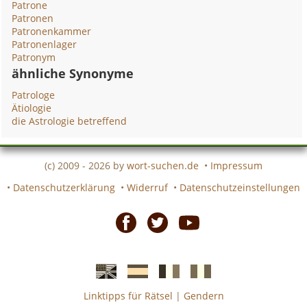
Patrone
Patronen
Patronenkammer
Patronenlager
Patronym
ähnliche Synonyme
Patrologe
Ätiologie
die Astrologie betreffend
(c) 2009 - 2026 by
wort-suchen.de
•
Impressum
•
Datenschutzerklärung
•
Widerruf
•
Datenschutzeinstellungen
Facebook
Twitter
Youtube
Linktipps für Rätsel
|
Gendern
Englische
Spanische
französiche
italienische