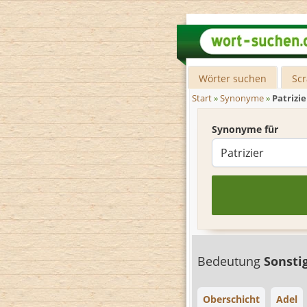
Wörter suchen
Sc
Start
»
Synonyme
»
Patrizie
Synonyme für
Bedeutung
Sonsti
Oberschicht
Adel