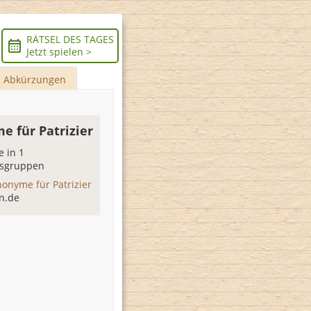
RÄTSEL DES TAGES
Jetzt spielen >
Abkürzungen
e für Patrizier
 in 1
sgruppen
nonyme für Patrizier
n.de