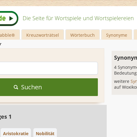
Die Seite für Wortspiele und Wortspielereien
rabble®
Kreuzworträtsel
Wörterbuch
Synonyme
r
Synonym
4 Synonyme
Bedeutung
weitere
Sy
Suchen
auf Woxiko
ges 1
Aristokratie
Nobilität