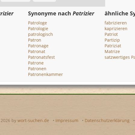
rizier
Synonyme nach
Patrizier
ähnliche 
Patrologe
fabrizieren
Patrologie
kaprizieren
patrologisch
Patriot
Patron
Partizip
Patronage
Patriziat
Patronat
Matrize
Patronatsfest
satzwertiges Pa
Patrone
Patronen
Patronenkammer
- 2026 by
wort-suchen.de
•
Impressum
•
Datenschutzerklärung