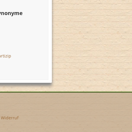
Synonyme
rtizip
•
Widerruf