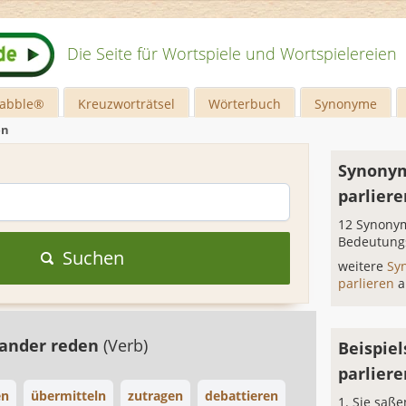
Die Seite für Wortspiele und Wortspielereien
rabble®
Kreuzworträtsel
Wörterbuch
Synonyme
en
Synonym
parliere
12 Synonym
Bedeutung
Suchen
weitere
Sy
parlieren
a
ander reden
(Verb)
Beispiel
parliere
en
übermitteln
zutragen
debattieren
Sie saße