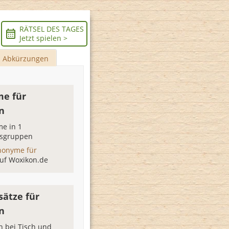
RÄTSEL DES TAGES
Jetzt spielen >
Abkürzungen
e für
n
e in 1
sgruppen
nonyme für
uf Woxikon.de
sätze für
n
n bei Tisch und