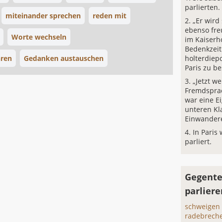
parlierten.
miteinander sprechen
reden mit
„Er wird
ebenso freu
Worte wechseln
im Kaiserho
Bedenkzeit
hren
Gedanken austauschen
holterdiep
Paris zu be
„Jetzt we
Fremdsprac
war eine E
unteren Kl
Einwandere
In Paris
parliert.
Gegente
parliere
schweigen
radebrech