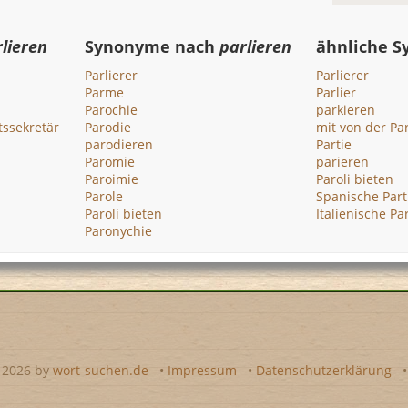
lieren
Synonyme nach
parlieren
ähnliche 
Parlierer
Parlierer
Parme
Parlier
Parochie
parkieren
tssekretär
Parodie
mit von der Par
parodieren
Partie
Parömie
parieren
Paroimie
Paroli bieten
Parole
Spanische Part
Paroli bieten
Italienische Par
Paronychie
- 2026 by
wort-suchen.de
•
Impressum
•
Datenschutzerklärung