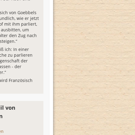
 sich von Goebbels
ndlich, wie er jetzt
f mit ihm parliert,
 ausbitten, um
olter den Zug nach
steigen.“
iß ich: In einer
he zu parlieren
igenschaft der
assen - der
r.“
 wird Französisch
il von
n
en