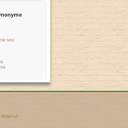
Synonyme
tie sein
ie
tie
•
Widerruf