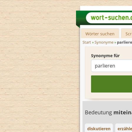
Wörter suchen
Sc
Start
»
Synonyme
»
parlier
Synonyme für
Bedeutung
mitein
diskutieren
erzähl