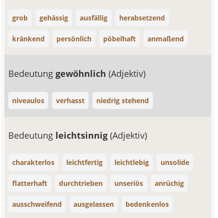
grob
gehässig
ausfällig
herabsetzend
kränkend
persönlich
pöbelhaft
anmaßend
Bedeutung
gewöhnlich
(Adjektiv)
niveaulos
verhasst
niedrig stehend
Bedeutung
leichtsinnig
(Adjektiv)
charakterlos
leichtfertig
leichtlebig
unsolide
flatterhaft
durchtrieben
unseriös
anrüchig
ausschweifend
ausgelassen
bedenkenlos