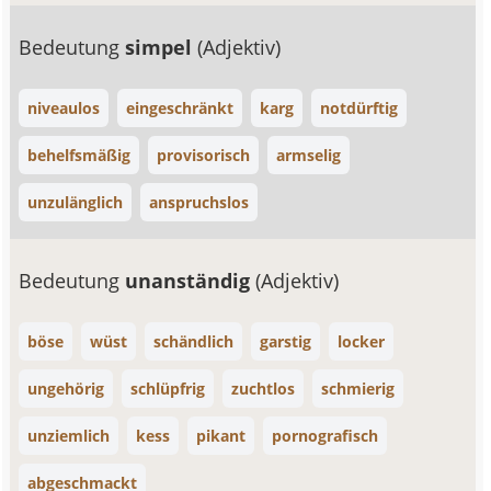
Bedeutung
simpel
(Adjektiv)
niveaulos
eingeschränkt
karg
notdürftig
behelfsmäßig
provisorisch
armselig
unzulänglich
anspruchslos
Bedeutung
unanständig
(Adjektiv)
böse
wüst
schändlich
garstig
locker
ungehörig
schlüpfrig
zuchtlos
schmierig
unziemlich
kess
pikant
pornografisch
abgeschmackt