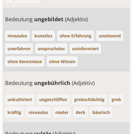
Bedeutung
ungebildet
(Adjektiv)
niveaulos
kunstlos
ohne Erfahrung
unwissend
unerfahren
anspruchslos
uninformiert
ohne Kenntnisse
ohne Wissen
Bedeutung
ungebührlich
(Adjektiv)
unkultiviert
ungeschliffen
grobschlächtig
grob
kräftig
niveaulos
nieder
derb
bäurisch
Bedeutung
vulgär
(Adjektiv)