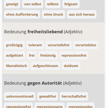
geneigt
von selbst
willens
folgsam
ohne Aufforderung
ohne Druck
aus sich heraus
Bedeutung
freiheitsliebend
(Adjektiv)
großzügig
tolerant
vorurteilsfrei
vorurteilslos
aufgeklart
frei
freisinnig
repressionsfrei
liberalistisch
aufgeschlossen
duldsam
Bedeutung
gegen Autorität
(Adjektiv)
unkonventionell
gewaltfrei
herrschaftsfrei
repressionsfrei
repressionsarm
repressionslos