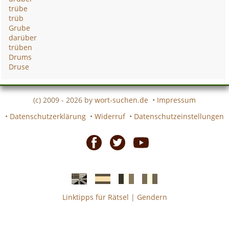
trübe
trüb
Grube
darüber
trüben
Drums
Druse
(c) 2009 - 2026 by
wort-suchen.de
•
Impressum
•
Datenschutzerklärung
•
Widerruf
•
Datenschutzeinstellungen
Facebook
Twitter
Youtube
Linktipps für Rätsel
|
Gendern
Englische
Spanische
französiche
italienische
wort-
wort-
Kreuzworträtsel-
Kreuzworträtsel-