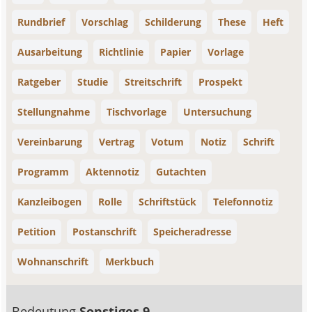
Rundbrief
Vorschlag
Schilderung
These
Heft
Ausarbeitung
Richtlinie
Papier
Vorlage
Ratgeber
Studie
Streitschrift
Prospekt
Stellungnahme
Tischvorlage
Untersuchung
Vereinbarung
Vertrag
Votum
Notiz
Schrift
Programm
Aktennotiz
Gutachten
Kanzleibogen
Rolle
Schriftstück
Telefonnotiz
Petition
Postanschrift
Speicheradresse
Wohnanschrift
Merkbuch
Bedeutung
Sonstiges 9