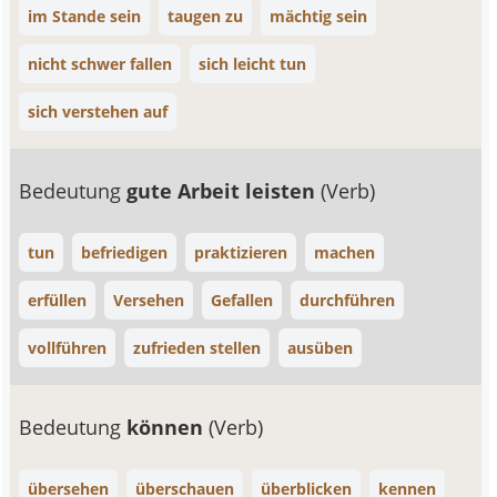
im Stande sein
taugen zu
mächtig sein
nicht schwer fallen
sich leicht tun
sich verstehen auf
Bedeutung
gute Arbeit leisten
(Verb)
tun
befriedigen
praktizieren
machen
erfüllen
Versehen
Gefallen
durchführen
vollführen
zufrieden stellen
ausüben
Bedeutung
können
(Verb)
übersehen
überschauen
überblicken
kennen