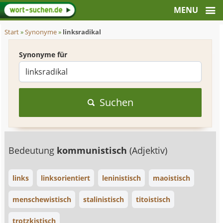
Start
»
Synonyme
»
linksradikal
Synonyme für
Suchen
Bedeutung
kommunistisch
(Adjektiv)
links
linksorientiert
leninistisch
maoistisch
menschewistisch
stalinistisch
titoistisch
trotzkistisch