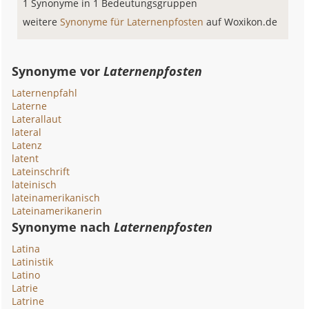
1 Synonyme in 1 Bedeutungsgruppen
weitere
Synonyme für Laternenpfosten
auf Woxikon.de
Synonyme vor
Laternenpfosten
Laternenpfahl
Laterne
Laterallaut
lateral
Latenz
latent
Lateinschrift
lateinisch
lateinamerikanisch
Lateinamerikanerin
Synonyme nach
Laternenpfosten
Latina
Latinistik
Latino
Latrie
Latrine