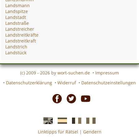
Landsmann
Landspitze
Landstadt
Landstraße
Landstreicher
Landstreitkräfte
Landstreitkraft
Landstrich
Landstück
(c) 2009 - 2026 by
wort-suchen.de
•
Impressum
•
Datenschutzerklärung
•
Widerruf
•
Datenschutzeinstellungen
Facebook
Twitter
Youtube
Linktipps für Rätsel
|
Gendern
Englische
Spanische
französiche
italienische