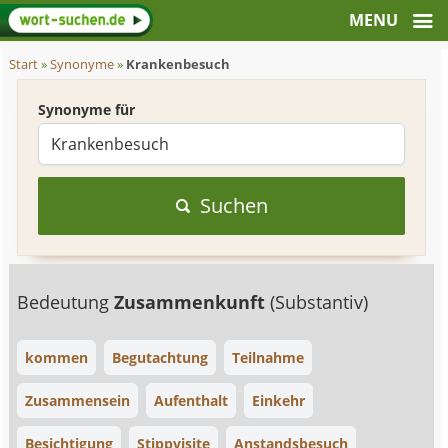
Start
»
Synonyme
»
Krankenbesuch
Synonyme für
Suchen
Bedeutung
Zusammenkunft
(Substantiv)
kommen
Begutachtung
Teilnahme
Zusammensein
Aufenthalt
Einkehr
Besichtigung
Stippvisite
Anstandsbesuch