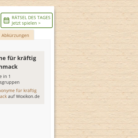
RÄTSEL DES TAGES
Jetzt spielen >
Abkürzungen
e für kräftig
chmack
 in 1
sgruppen
nonyme für kräftig
mack
auf Woxikon.de