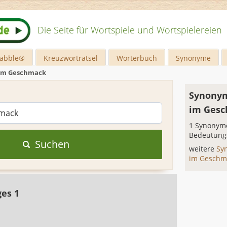
Die Seite für Wortspiele und Wortspielereien
rabble®
Kreuzworträtsel
Wörterbuch
Synonyme
 im Geschmack
Synonym
im Ges
1 Synonyme
Bedeutung
Suchen
weitere
Sy
im Gesch
ges 1