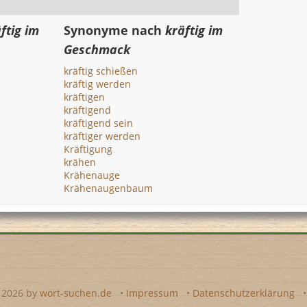
ftig im
Synonyme nach
kräftig im
Geschmack
kräftig schießen
kräftig werden
kräftigen
kräftigend
kräftigend sein
kräftiger werden
Kräftigung
krähen
Krähenauge
Krähenaugenbaum
- 2026 by
wort-suchen.de
•
Impressum
•
Datenschutzerklärung