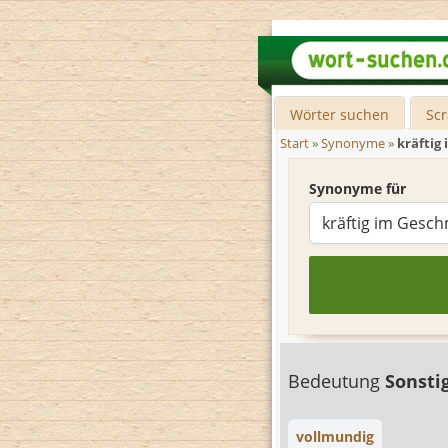
Wörter suchen
Sc
Start
»
Synonyme
»
kräftig
Synonyme für
Bedeutung
Sonsti
vollmundig