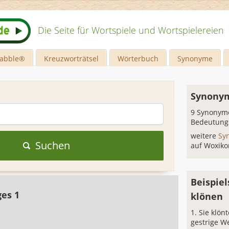
Die Seite für Wortspiele und Wortspielereien
rabble®
Kreuzworträtsel
Wörterbuch
Synonyme
Synonym
9 Synonyme
Bedeutung
weitere
Sy
Suchen
auf Woxiko
Beispiel
ges 1
klönen
Sie klön
gestrige We