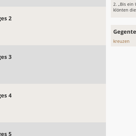
„Bis ein
klönten die
ges 2
Gegente
kreuzen
ges 3
ges 4
ges 5