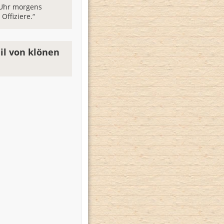
 Uhr morgens
 Offiziere.“
il von klönen