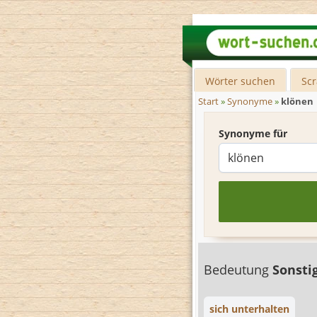
Wörter suchen
Sc
Start
»
Synonyme
»
klönen
Synonyme für
Bedeutung
Sonsti
sich unterhalten