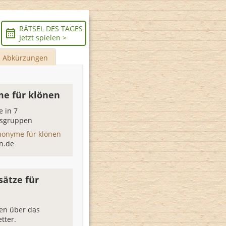
RÄTSEL DES TAGES
Jetzt spielen >
Abkürzungen
e für klönen
 in 7
sgruppen
nonyme für klönen
n.de
sätze für
ten über das
tter.