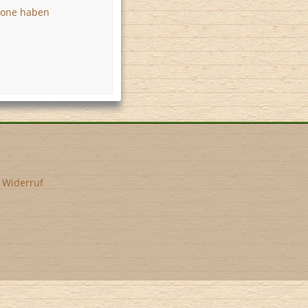
rone haben
•
Widerruf