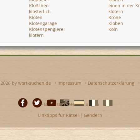
Klößchen
einen in der K
klösterlich
klötern
Klöten
Krone
Klötengarage
Kloben
Klötenspenglerei
Köln
klötern
- 2026 by
wort-suchen.de
•
Impressum
•
Datenschutzerklärung
•
Datenschutzeinstellungen
Linktipps für Rätsel
|
Gendern
Facebook
Twitter
Youtube
Englische
Spanische
französiche
italienische
wort-
wort-
Kreuzworträtsel-
Kreuzworträtsel-