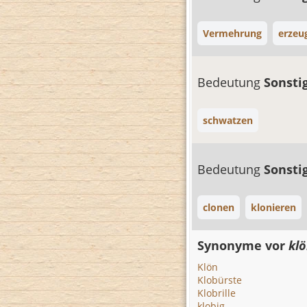
Vermehrung
erzeu
Bedeutung
Sonsti
schwatzen
Bedeutung
Sonsti
clonen
klonieren
Synonyme vor
kl
Klön
Klobürste
Klobrille
klobig