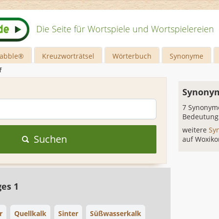
Die Seite für Wortspiele und Wortspielereien
rabble®
Kreuzworträtsel
Wörterbuch
Synonyme
f
Synonym
7 Synonyme
Bedeutung
weitere
Sy
Suchen
auf Woxiko
ges 1
r
Quellkalk
Sinter
Süßwasserkalk