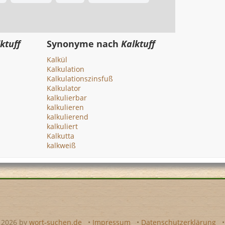
ktuff
Synonyme nach
Kalktuff
Kalkül
Kalkulation
Kalkulationszinsfuß
Kalkulator
kalkulierbar
kalkulieren
kalkulierend
kalkuliert
Kalkutta
kalkweiß
- 2026 by
wort-suchen.de
•
Impressum
•
Datenschutzerklärung