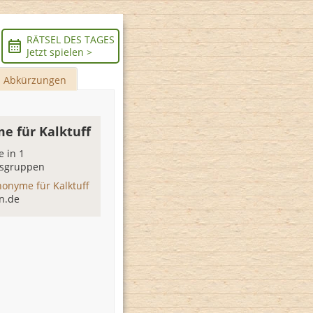
RÄTSEL DES TAGES
Jetzt spielen >
Abkürzungen
e für Kalktuff
 in 1
sgruppen
nonyme für Kalktuff
n.de