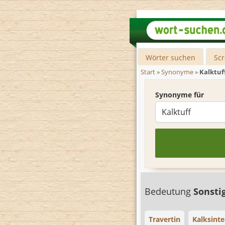
Wörter suchen
Sc
Start
»
Synonyme
»
Kalktuf
Synonyme für
Bedeutung
Sonsti
Travertin
Kalksinte