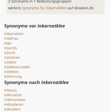
2 Synonyme in 1 Bedeutungsgruppen
weitere
Synonyme für Inkarnatklee
auf Woxikon.de
Synonyme vor
Inkarnatklee
Inkarnation
Inkafrau
Inka
injuriös
Injurie
injizieren
injektiv
Injektionsnadel
Injektion
Initiierung
Synonyme nach
Inkarnatklee
Inkasso
Inklination
Inklinometer
inkludieren
inkludiert