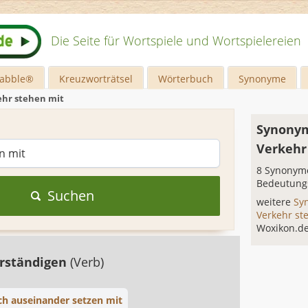
Die Seite für Wortspiele und Wortspielereien
rabble®
Kreuzworträtsel
Wörterbuch
Synonyme
ehr stehen mit
Synonym
Verkehr
8 Synonyme
Bedeutung
Suchen
weitere
Sy
Verkehr st
Woxikon.d
erständigen
(Verb)
ch auseinander setzen mit