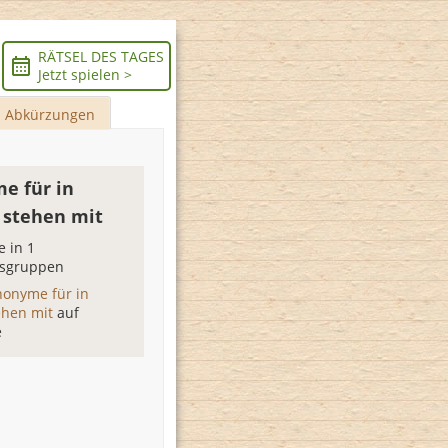
RÄTSEL DES TAGES
Jetzt spielen >
Abkürzungen
e für in
 stehen mit
 in 1
sgruppen
nonyme für in
ehen mit
auf
e