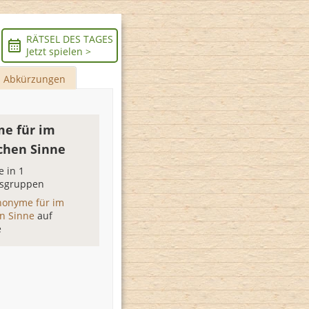
RÄTSEL DES TAGES
Jetzt spielen >
Abkürzungen
e für im
ichen Sinne
 in 1
sgruppen
nonyme für im
en Sinne
auf
e