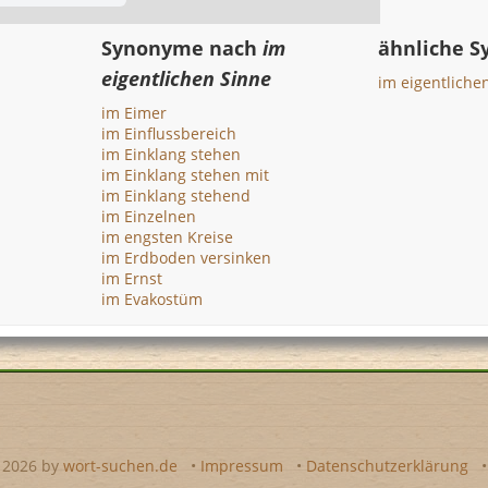
Synonyme nach
im
ähnliche 
eigentlichen Sinne
im eigentliche
im Eimer
im Einflussbereich
im Einklang stehen
im Einklang stehen mit
im Einklang stehend
im Einzelnen
im engsten Kreise
im Erdboden versinken
im Ernst
im Evakostüm
- 2026 by
wort-suchen.de
•
Impressum
•
Datenschutzerklärung