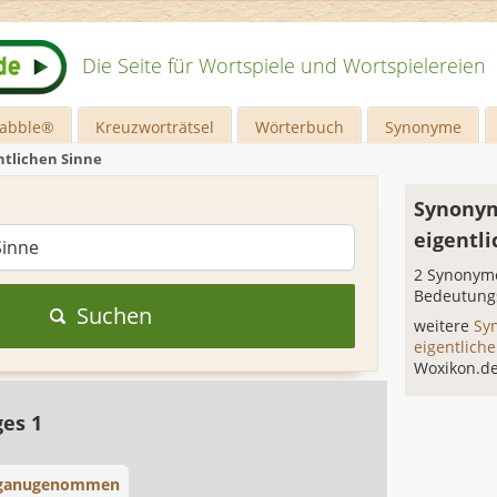
Die Seite für Wortspiele und Wortspielereien
rabble®
Kreuzworträtsel
Wörterbuch
Synonyme
ntlichen Sinne
Synonym
eigentl
2 Synonyme
Bedeutung
Suchen
weitere
Sy
eigentlich
Woxikon.d
ges 1
ganugenommen