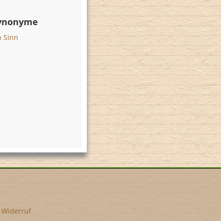
Synonyme
n Sinn
•
Widerruf