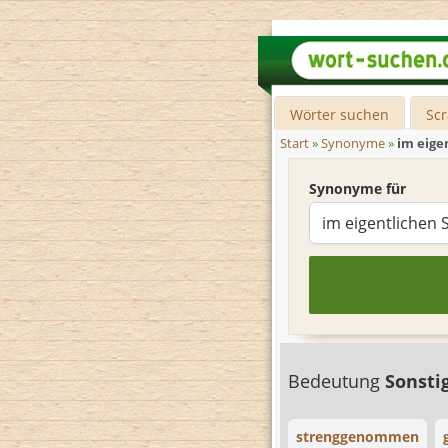
Wörter suchen
Sc
Start
»
Synonyme
»
im eige
Synonyme für
Bedeutung
Sonsti
strenggenommen