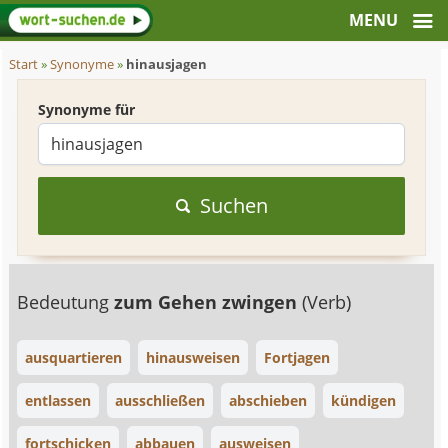
Start
»
Synonyme
»
hinausjagen
Synonyme für
Suchen
Bedeutung
zum Gehen zwingen
(Verb)
ausquartieren
hinausweisen
Fortjagen
entlassen
ausschließen
abschieben
kündigen
fortschicken
abbauen
ausweisen