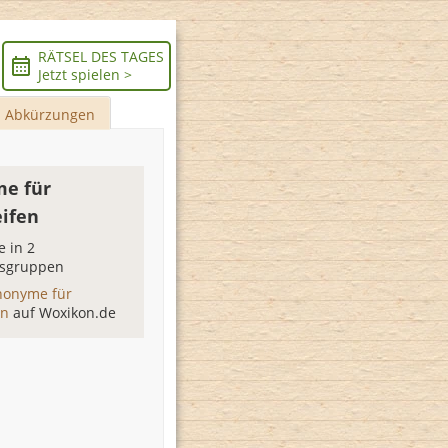
RÄTSEL DES TAGES
Jetzt spielen >
Abkürzungen
e für
eifen
 in 2
sgruppen
nonyme für
en
auf Woxikon.de