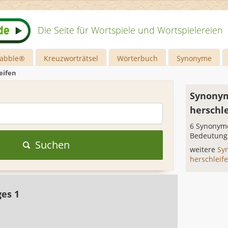
Die Seite für Wortspiele und Wortspielereien
rabble®
Kreuzworträtsel
Wörterbuch
Synonyme
eifen
Synonym
herschl
6 Synonyme
Bedeutung
Suchen
weitere
Sy
herschleif
ges 1