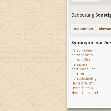
Bedeutung
Sonsti
zukommen
einwa
Synonyme vor
her
herschieben
herschenken
herschaffen
hersagen
herrühren von
herrühren
herrschsüchtig
Herrschsucht
Herrschersitz
Herrschersessel