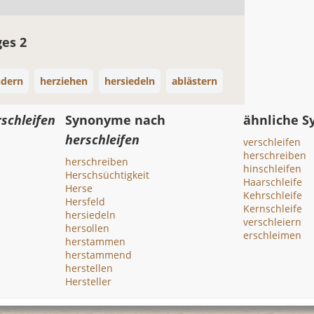
ges 2
ndern
herziehen
hersiedeln
ablästern
schleifen
Synonyme nach
ähnliche 
herschleifen
verschleifen
herschreiben
herschreiben
hinschleifen
Herschsüchtigkeit
Haarschleife
Herse
Kehrschleife
Hersfeld
Kernschleife
hersiedeln
verschleiern
hersollen
erschleimen
herstammen
herstammend
herstellen
Hersteller