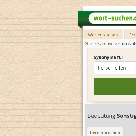
Wörter suchen
Sc
Start
»
Synonyme
»
herschl
Synonyme für
Bedeutung
Sonsti
hereinbrechen