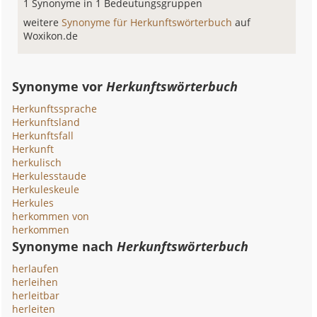
1 Synonyme in 1 Bedeutungsgruppen
weitere
Synonyme für Herkunftswörterbuch
auf
Woxikon.de
Synonyme vor
Herkunftswörterbuch
Herkunftssprache
Herkunftsland
Herkunftsfall
Herkunft
herkulisch
Herkulesstaude
Herkuleskeule
Herkules
herkommen von
herkommen
Synonyme nach
Herkunftswörterbuch
herlaufen
herleihen
herleitbar
herleiten