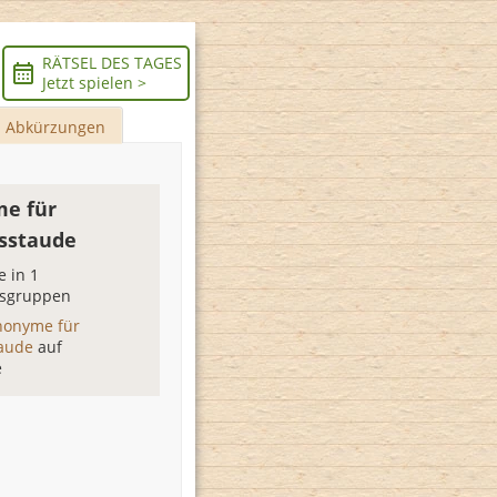
RÄTSEL DES TAGES
Jetzt spielen >
Abkürzungen
e für
sstaude
 in 1
sgruppen
nonyme für
taude
auf
e