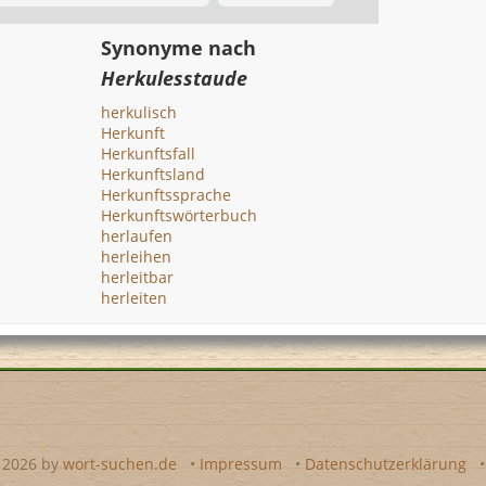
Synonyme nach
Herkulesstaude
herkulisch
Herkunft
Herkunftsfall
Herkunftsland
Herkunftssprache
Herkunftswörterbuch
herlaufen
herleihen
herleitbar
herleiten
- 2026 by
wort-suchen.de
•
Impressum
•
Datenschutzerklärung