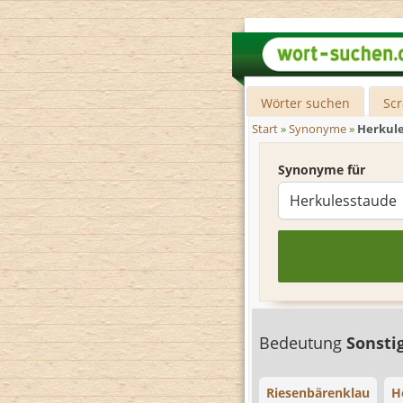
Wörter suchen
Sc
Start
»
Synonyme
»
Herkul
Synonyme für
Bedeutung
Sonsti
Riesenbärenklau
H