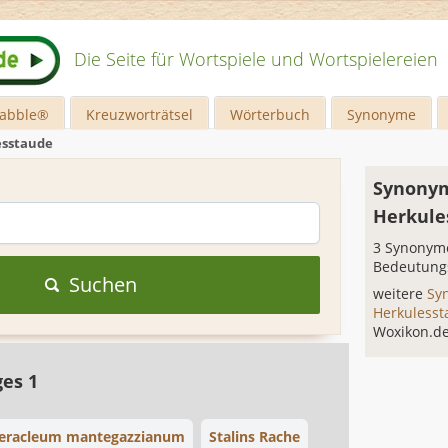
Die Seite für Wortspiele und Wortspielereien
rabble®
Kreuzworträtsel
Wörterbuch
Synonyme
esstaude
Synonym
Herkule
3 Synonyme
Bedeutung
Suchen
weitere
Sy
Herkuless
Woxikon.d
ges 1
eracleum mantegazzianum
Stalins Rache