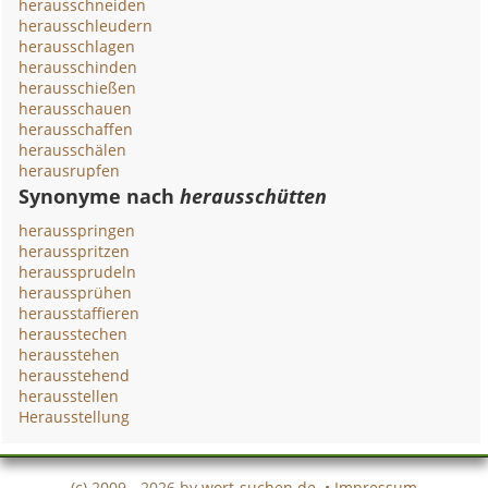
herausschneiden
herausschleudern
herausschlagen
herausschinden
herausschießen
herausschauen
herausschaffen
herausschälen
herausrupfen
Synonyme nach
herausschütten
herausspringen
herausspritzen
heraussprudeln
heraussprühen
herausstaffieren
herausstechen
herausstehen
herausstehend
herausstellen
Herausstellung
(c) 2009 - 2026 by
wort-suchen.de
•
Impressum