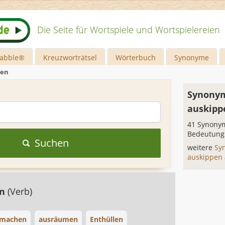
Die Seite für Wortspiele und Wortspielereien
rabble®
Kreuzworträtsel
Wörterbuch
Synonyme
pen
Synonym
auskipp
41 Synonym
Bedeutung
Suchen
weitere
Sy
auskippen
en
(Verb)
smachen
ausräumen
Enthüllen