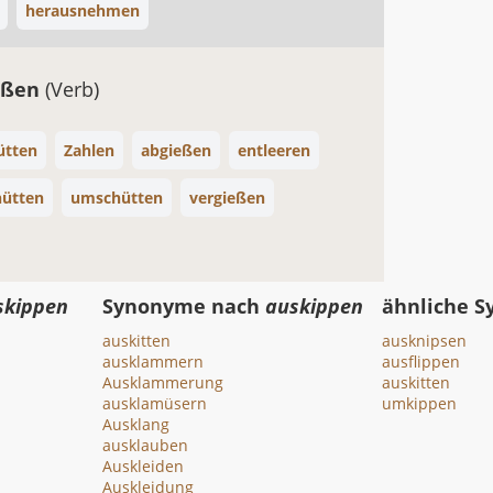
herausnehmen
eßen
(Verb)
ütten
Zahlen
abgießen
entleeren
hütten
umschütten
vergießen
skippen
Synonyme nach
auskippen
ähnliche 
auskitten
ausknipsen
ausklammern
ausflippen
Ausklammerung
auskitten
ausklamüsern
umkippen
Ausklang
ausklauben
Auskleiden
Auskleidung