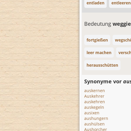
entladen
entleeren
Bedeutung
weggi
fortgießen
wegsch
leer machen
versc
herausschütten
Synonyme vor
au
auskernen
Auskehrer
auskehren
auskegeln
ausixen
aushungern
aushülsen
Aushorcher