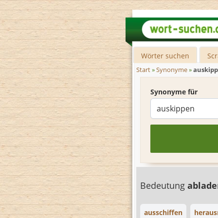
Wörter suchen
Sc
Start
»
Synonyme
»
auskip
Synonyme für
Bedeutung
ablad
ausschiffen
herau