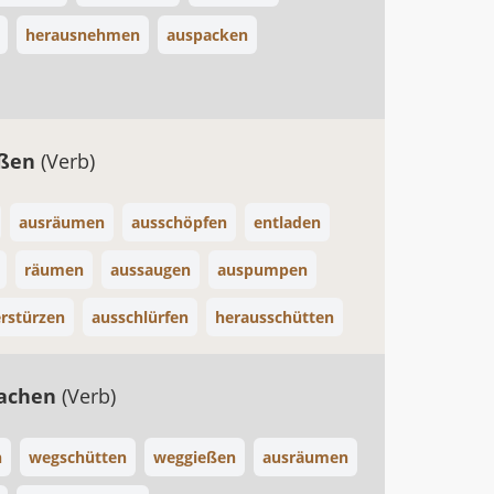
herausnehmen
auspacken
eßen
(Verb)
ausräumen
ausschöpfen
entladen
räumen
aussaugen
auspumpen
rstürzen
ausschlürfen
herausschütten
machen
(Verb)
n
wegschütten
weggießen
ausräumen