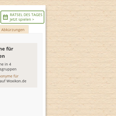
RÄTSEL DES TAGES
Jetzt spielen >
Abkürzungen
e für
en
e in 4
sgruppen
nonyme für
auf Woxikon.de