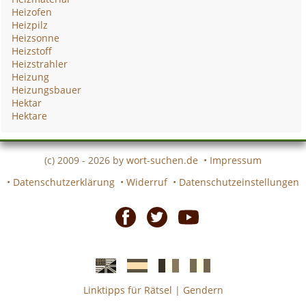
Heizofen
Heizpilz
Heizsonne
Heizstoff
Heizstrahler
Heizung
Heizungsbauer
Hektar
Hektare
(c) 2009 - 2026 by
wort-suchen.de
•
Impressum
•
Datenschutzerklärung
•
Widerruf
•
Datenschutzeinstellungen
Facebook
Twitter
Youtube
Linktipps für Rätsel
|
Gendern
Englische
Spanische
französiche
italienische