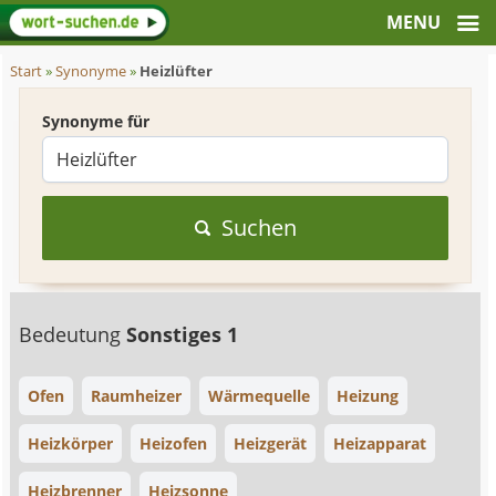
Start
»
Synonyme
»
Heizlüfter
Synonyme für
Suchen
Bedeutung
Sonstiges 1
Ofen
Raumheizer
Wärmequelle
Heizung
Heizkörper
Heizofen
Heizgerät
Heizapparat
Heizbrenner
Heizsonne