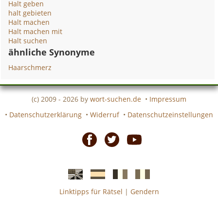
Halt geben
halt gebieten
Halt machen
Halt machen mit
Halt suchen
ähnliche Synonyme
Haarschmerz
(c) 2009 - 2026 by
wort-suchen.de
•
Impressum
•
Datenschutzerklärung
•
Widerruf
•
Datenschutzeinstellungen
Facebook
Twitter
Youtube
Linktipps für Rätsel
|
Gendern
Englische
Spanische
französiche
italienische
wort-
wort-
Kreuzworträtsel-
Kreuzworträtsel-