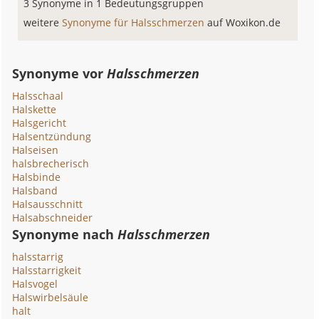
3 Synonyme in 1 Bedeutungsgruppen
weitere
Synonyme für Halsschmerzen
auf Woxikon.de
Synonyme vor
Halsschmerzen
Halsschaal
Halskette
Halsgericht
Halsentzündung
Halseisen
halsbrecherisch
Halsbinde
Halsband
Halsausschnitt
Halsabschneider
Synonyme nach
Halsschmerzen
halsstarrig
Halsstarrigkeit
Halsvogel
Halswirbelsäule
halt