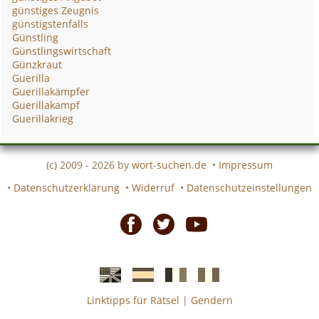
günstiges Zeugnis
günstigstenfalls
Günstling
Günstlingswirtschaft
Günzkraut
Guerilla
Guerillakämpfer
Guerillakampf
Guerillakrieg
(c) 2009 - 2026 by
wort-suchen.de
•
Impressum
•
Datenschutzerklärung
•
Widerruf
•
Datenschutzeinstellungen
Facebook
Twitter
Youtube
Linktipps für Rätsel
|
Gendern
Englische
Spanische
französiche
italienische