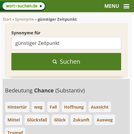
Start
»
Synonyme
»
günstiger Zeitpunkt
Synonyme für
Suchen
Bedeutung
Chance
(Substantiv)
Hintertür
weg
Fall
Hoffnung
Aussicht
Mittel
Glücksfall
Glück
Zukunft
Ausweg
Trumpf