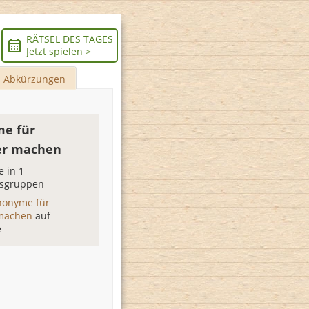
RÄTSEL DES TAGES
Jetzt spielen >
Abkürzungen
e für
er machen
 in 1
sgruppen
nonyme für
 machen
auf
e