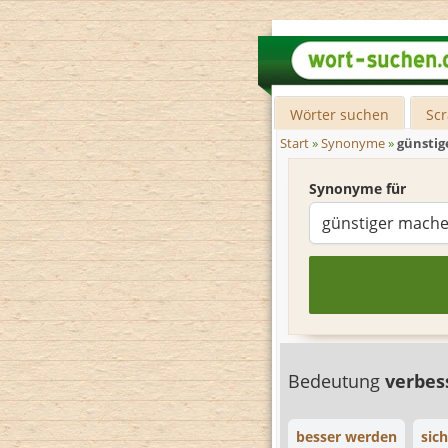
Wörter suchen
Sc
Start
»
Synonyme
»
günsti
Synonyme für
Bedeutung
verbes
besser werden
sic