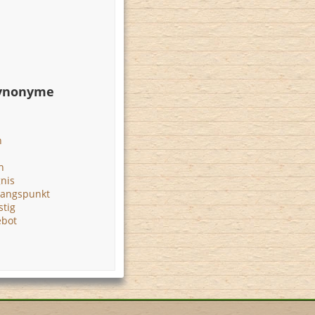
Synonyme
n
n
nis
gangspunkt
stig
ebot