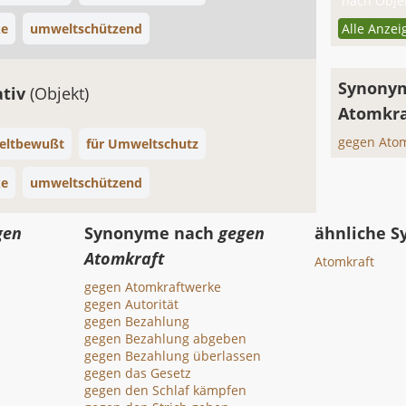
nach Objek
ke
umweltschützend
Alle Anzei
Synonym
ativ
(Objekt)
Atomkra
gegen Ato
ltbewußt
für Umweltschutz
ke
umweltschützend
gen
Synonyme nach
gegen
ähnliche 
Atomkraft
Atomkraft
gegen Atomkraftwerke
gegen Autorität
gegen Bezahlung
gegen Bezahlung abgeben
gegen Bezahlung überlassen
gegen das Gesetz
gegen den Schlaf kämpfen