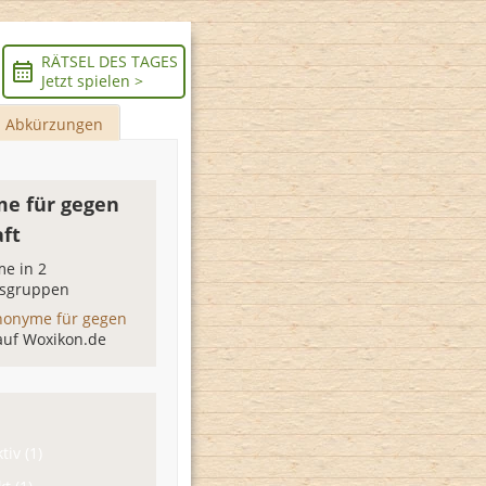
RÄTSEL DES TAGES
Jetzt spielen >
Abkürzungen
e für gegen
ft
e in 2
sgruppen
nonyme für gegen
auf Woxikon.de
tiv (1)