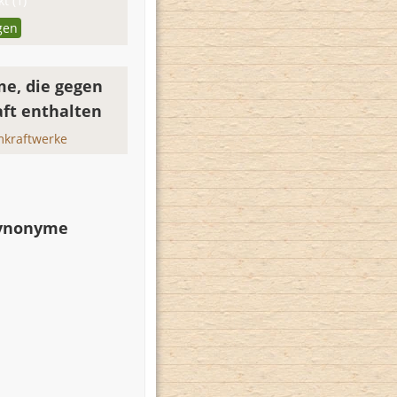
t (1)
gen
e, die gegen
ft enthalten
mkraftwerke
Synonyme