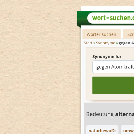
Wörter suchen
Sc
Start
»
Synonyme
»
gegen 
Synonyme für
Bedeutung
altern
naturbewußt
umwe