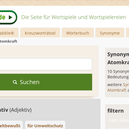
Die Seite für Wortspiele und Wortspielereien
rabble®
Kreuzworträtsel
Wörterbuch
Synonyme
Atomkraft
Synonym
Atomkra
10 Synonym
Bedeutung
Suchen
weitere
Sy
Atomkraft
ativ
(Adjektiv)
filtern
nach Adjek
ltbewußt
für Umweltschutz