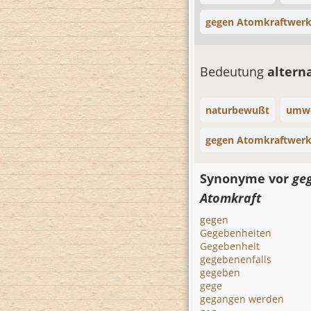
gegen Atomkraftwer
Bedeutung
altern
naturbewußt
umwe
gegen Atomkraftwer
Synonyme vor
ge
Atomkraft
gegen
Gegebenheiten
Gegebenheit
gegebenenfalls
gegeben
gege
gegangen werden