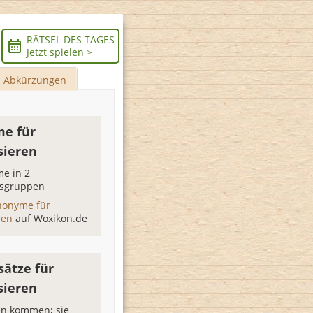
RÄTSEL DES TAGES
Jetzt spielen >
Abkürzungen
e für
sieren
e in 2
sgruppen
nonyme für
eren
auf Woxikon.de
sätze für
sieren
en kommen; sie