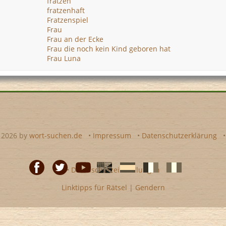
fratzen
fratzenhaft
Fratzenspiel
Frau
Frau an der Ecke
Frau die noch kein Kind geboren hat
Frau Luna
- 2026 by
wort-suchen.de
•
Impressum
•
Datenschutzerklärung
•
Datenschutzeinstellungen
Linktipps für Rätsel
|
Gendern
Facebook
Twitter
Youtube
Englische
Spanische
französiche
italienische
wort-
wort-
Kreuzworträtsel-
Kreuzworträtsel-