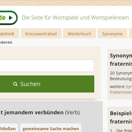
Die Seite für Wortspiele und Wortspielereien
rabble®
Kreuzworträtsel
Wörterbuch
Synonyme
isieren
Synonym
fraterni
20 Synonym
Bedeutung
Suchen
weitere
Sy
fraternisi
mit jemandem verbünden
(Verb)
Beispiel
fraterni
chließen
gemeinsame Sache machen
„Die Pol