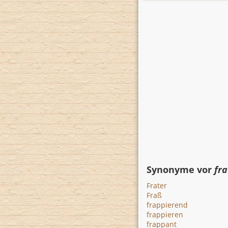
Synonyme vor
fra
Frater
Fraß
frappierend
frappieren
frappant