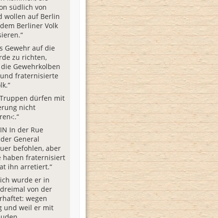
on südlich von
d wollen auf Berlin
 dem Berliner Volk
sieren.“
as Gewehr auf die
rde zu richten,
 die Gewehrkolben
und fraternisierte
lk.“
 Truppen dürfen mit
erung nicht
ren‹:.“
IN In der Rue
 der General
uer befohlen, aber
 haben fraternisiert
 ihn arretiert.“
lich wurde er in
 dreimal von der
rhaftet: wegen
 und weil er mit
Juden