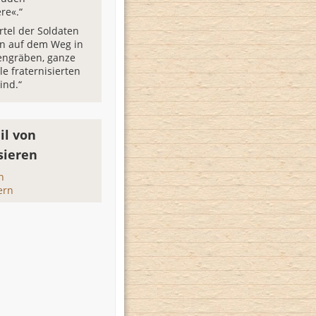
ere«.“
ertel der Soldaten
en auf dem Weg in
engräben, ganze
e fraternisierten
ind.“
il von
sieren
n
ern