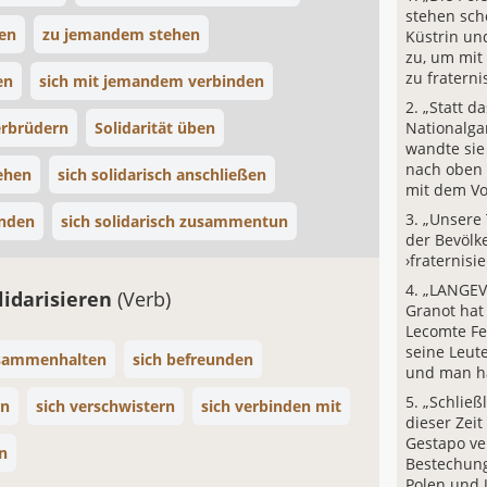
stehen sch
ren
zu jemandem stehen
Küstrin un
zu, um mit
zu fraterni
en
sich mit jemandem verbinden
„Statt d
erbrüdern
Solidarität üben
Nationalga
wandte sie
nach oben 
iehen
sich solidarisch anschließen
mit dem Vo
„Unsere
ünden
sich solidarisch zusammentun
der Bevölk
›fraternisie
„LANGEV
lidarisieren
(Verb)
Granot hat
Lecomte Fe
seine Leute
sammenhalten
sich befreunden
und man hat
„Schließ
en
sich verschwistern
sich verbinden mit
dieser Zeit
Gestapo ve
n
Bestechung
Polen und 