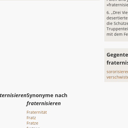
»fraternisi
„Drei Vi
desertiert
die Schütz
Truppenteil
mit dem Fe
Gegente
fraterni
sororisiere
verschwist
ternisieren
Synonyme nach
fraternisieren
Fraternität
Fratz
Fratze