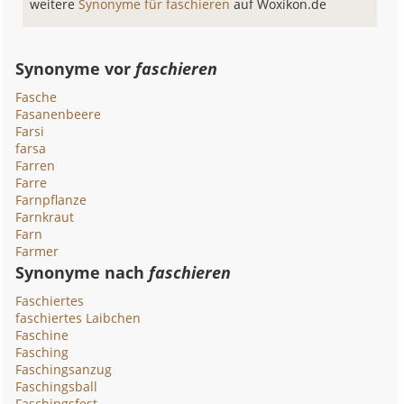
weitere
Synonyme für faschieren
auf Woxikon.de
Synonyme vor
faschieren
Fasche
Fasanenbeere
Farsi
farsa
Farren
Farre
Farnpflanze
Farnkraut
Farn
Farmer
Synonyme nach
faschieren
Faschiertes
faschiertes Laibchen
Faschine
Fasching
Faschingsanzug
Faschingsball
Faschingsfest