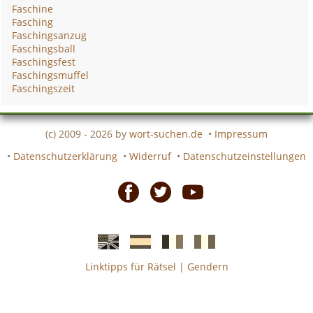
Faschine
Fasching
Faschingsanzug
Faschingsball
Faschingsfest
Faschingsmuffel
Faschingszeit
(c) 2009 - 2026 by
wort-suchen.de
•
Impressum
•
Datenschutzerklärung
•
Widerruf
•
Datenschutzeinstellungen
Facebook
Twitter
Youtube
Linktipps für Rätsel
|
Gendern
Englische
Spanische
französiche
italienische
wort-
wort-
Kreuzworträtsel-
Kreuzworträtsel-