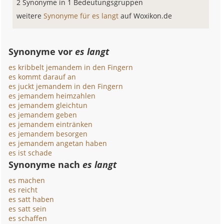
2 Synonyme in 1 Bedeutungsgruppen
weitere
Synonyme für es langt
auf Woxikon.de
Synonyme vor
es langt
es kribbelt jemandem in den Fingern
es kommt darauf an
es juckt jemandem in den Fingern
es jemandem heimzahlen
es jemandem gleichtun
es jemandem geben
es jemandem eintränken
es jemandem besorgen
es jemandem angetan haben
es ist schade
Synonyme nach
es langt
es machen
es reicht
es satt haben
es satt sein
es schaffen