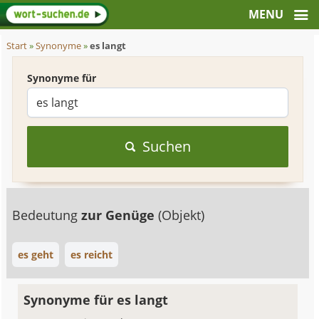
Start
»
Synonyme
»
es langt
Synonyme für
Suchen
Bedeutung
zur Genüge
(Objekt)
es geht
es reicht
Synonyme für es langt