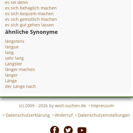
es sei denn
es sich behaglich machen
es sich bequem machen
es sich gemütlich machen
es sich gut gehen lassen
ähnliche Synonyme
längstens
langue
lang
sehr lang
Längster
länger machen
länger
Länge
der Länge nach
(c) 2009 - 2026 by
wort-suchen.de
•
Impressum
•
Datenschutzerklärung
•
Widerruf
•
Datenschutzeinstellungen