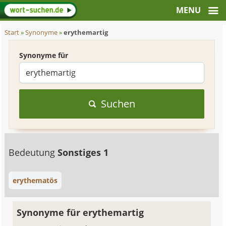
Start
»
Synonyme
»
erythemartig
Synonyme für
Suchen
Bedeutung
Sonstiges 1
erythematös
Synonyme für erythemartig