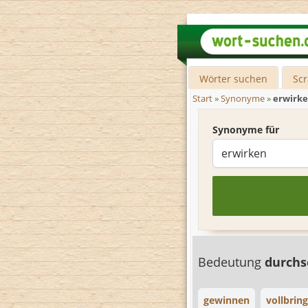
Wörter suchen
Sc
Start
»
Synonyme
»
erwirk
Synonyme für
Bedeutung
durch
gewinnen
vollbrin