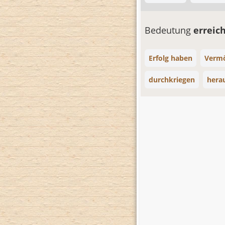
Bedeutung
erreic
Erfolg haben
Verm
durchkriegen
hera