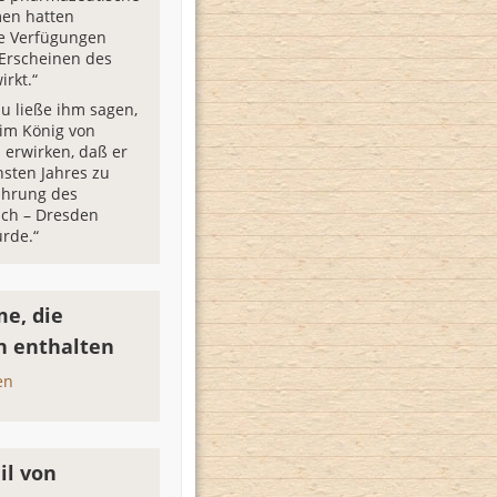
en hatten
ge Verfügungen
Erscheinen des
irkt.“
au ließe ihm sagen,
eim König von
 erwirken, daß er
hsten Jahres zu
ührung des
nach – Dresden
rde.“
e, die
n enthalten
en
il von