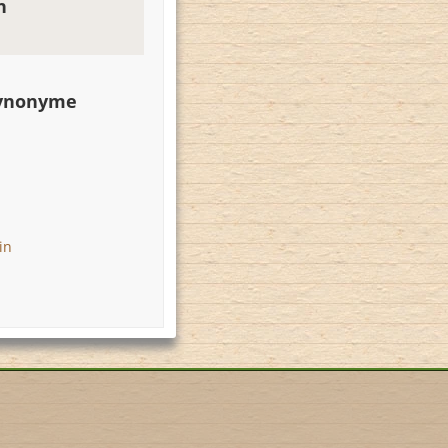
n
Synonyme
in