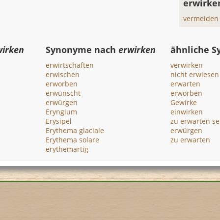
erwirke
vermeiden
wirken
Synonyme nach
erwirken
ähnliche 
erwirtschaften
verwirken
erwischen
nicht erwiesen
erworben
erwarten
erwünscht
erworben
erwürgen
Gewirke
Eryngium
einwirken
Erysipel
zu erwarten se
Erythema glaciale
erwürgen
Erythema solare
zu erwarten
erythemartig