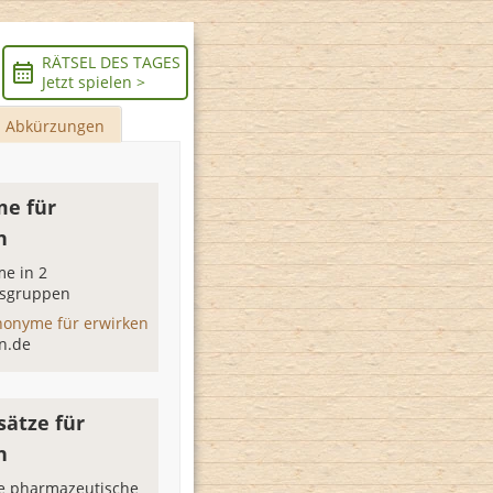
RÄTSEL DES TAGES
Jetzt spielen >
Abkürzungen
e für
n
e in 2
sgruppen
nonyme für erwirken
n.de
sätze für
n
e pharmazeutische