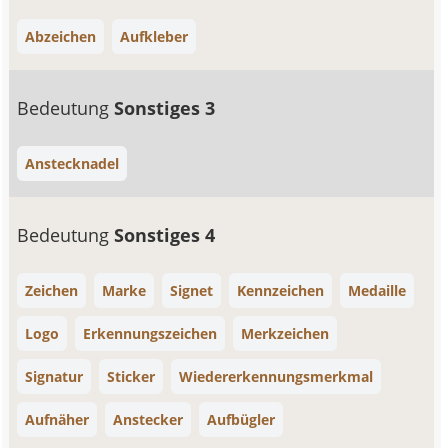
Abzeichen
Aufkleber
Bedeutung
Sonstiges 3
Anstecknadel
Bedeutung
Sonstiges 4
Zeichen
Marke
Signet
Kennzeichen
Medaille
Logo
Erkennungszeichen
Merkzeichen
Signatur
Sticker
Wiedererkennungsmerkmal
Aufnäher
Anstecker
Aufbügler