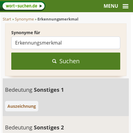
Start
»
Synonyme
»
Erkennungsmerkmal
Synonyme für
Suchen
Bedeutung
Sonstiges 1
Auszeichnung
Bedeutung
Sonstiges 2