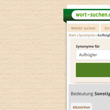
Wörter suchen
Sc
Start
»
Synonyme
»
Aufbügl
Synonyme für
Bedeutung
Sonsti
Abzeichen