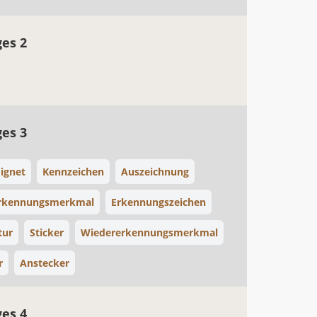
ges 2
ges 3
Signet
Kennzeichen
Auszeichnung
rkennungsmerkmal
Erkennungszeichen
tur
Sticker
Wiedererkennungsmerkmal
r
Anstecker
ges 4