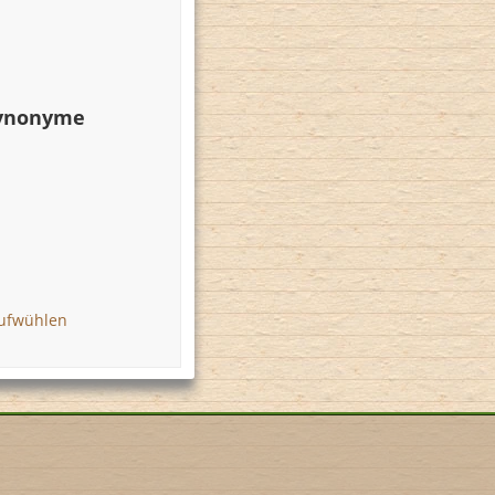
Synonyme
aufwühlen