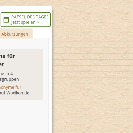
RÄTSEL DES TAGES
Jetzt spielen >
Abkürzungen
e für
er
e in 4
sgruppen
nonyme für
auf Woxikon.de