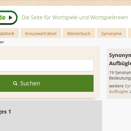
Die Seite für Wortspiele und Wortspielereien
rabble®
Kreuzworträtsel
Wörterbuch
Synonyme
er
Synonym
Aufbügl
19 Synonym
Bedeutung
Suchen
weitere
Sy
Aufbügler
ges 1