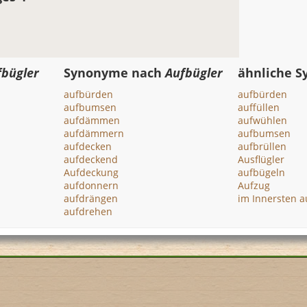
fbügler
Synonyme nach
Aufbügler
ähnliche 
aufbürden
aufbürden
aufbumsen
auffüllen
aufdämmen
aufwühlen
aufdämmern
aufbumsen
aufdecken
aufbrüllen
aufdeckend
Ausflügler
Aufdeckung
aufbügeln
aufdonnern
Aufzug
aufdrängen
im Innersten 
aufdrehen