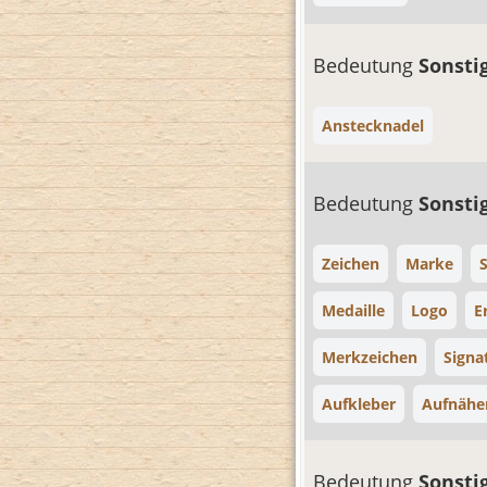
Bedeutung
Sonsti
Anstecknadel
Bedeutung
Sonsti
Zeichen
Marke
Medaille
Logo
E
Merkzeichen
Signa
Aufkleber
Aufnähe
Bedeutung
Sonsti