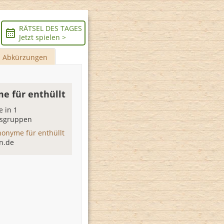
RÄTSEL DES TAGES
Jetzt spielen >
Abkürzungen
e für enthüllt
 in 1
sgruppen
nonyme für enthüllt
n.de