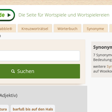
Die Seite für Wortspiele und Wortspielereien
rabble®
Kreuzworträtsel
Wörterbuch
Synonyme
t
Synonym
7 Synonyme
Bedeutung
weitere
Sy
Suchen
auf Woxiko
(Adjektiv)
tura
barfuß bis auf den Hals