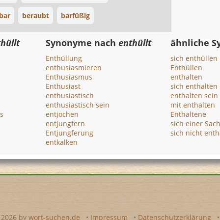
bar
beraubt
barfüßig
hüllt
Synonyme nach
enthüllt
ähnliche 
Enthüllung
sich enthüllen
enthusiasmieren
Enthüllen
Enthusiasmus
enthalten
Enthusiast
sich enthalten
enthusiastisch
enthalten sein
enthusiastisch sein
mit enthalten
s
entjochen
Enthaltene
entjungfern
sich einer Sac
Entjungferung
sich nicht ent
entkalken
- 2026 by
wort-suchen.de
•
Impressum
•
Datenschutzerklärung