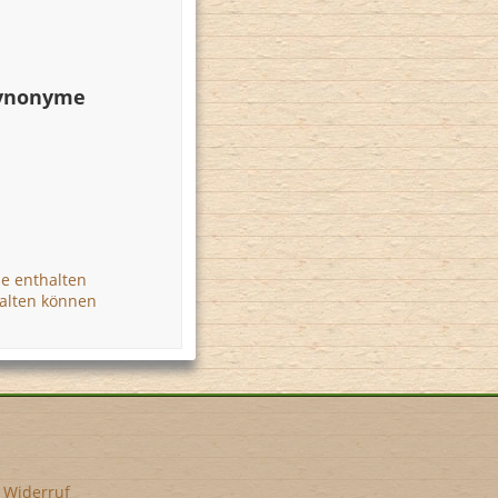
Synonyme
he enthalten
halten können
•
Widerruf