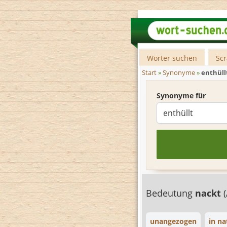
Wörter suchen
Sc
Start
»
Synonyme
»
enthüll
Synonyme für
Bedeutung
nackt
unangezogen
in na