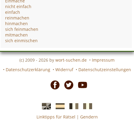
Einmache
nicht einfach
einfach
reinmachen
hinmachen
sich feinmachen
mitmachen
sich einmischen
(c) 2009 - 2026 by
wort-suchen.de
•
Impressum
•
Datenschutzerklärung
•
Widerruf
•
Datenschutzeinstellungen
Facebook
Twitter
Youtube
Linktipps für Rätsel
|
Gendern
Englische
Spanische
französiche
italienische
wort-
wort-
Kreuzworträtsel-
Kreuzworträtsel-