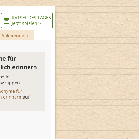
RÄTSEL DES TAGES
Jetzt spielen >
Abkürzungen
e für
lich erinnern
e in 1
sgruppen
nonyme für
ch erinnern
auf
e