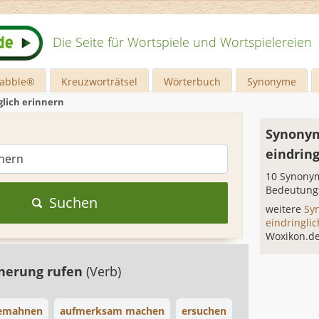
Die Seite für Wortspiele und Wortspielereien
rabble®
Kreuzworträtsel
Wörterbuch
Synonyme
glich erinnern
Synonym
eindring
10 Synonym
Bedeutung
Suchen
weitere
Sy
eindringli
Woxikon.d
nnerung rufen
(Verb)
emahnen
aufmerksam machen
ersuchen