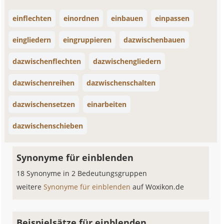
einflechten
einordnen
einbauen
einpassen
eingliedern
eingruppieren
dazwischenbauen
dazwischenflechten
dazwischengliedern
dazwischenreihen
dazwischenschalten
dazwischensetzen
einarbeiten
dazwischenschieben
Synonyme für einblenden
18 Synonyme in 2 Bedeutungsgruppen
weitere
Synonyme für einblenden
auf Woxikon.de
Beispielsätze für einblenden