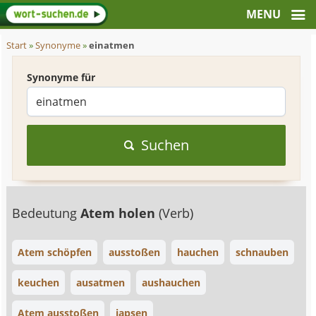
Start
»
Synonyme
»
einatmen
Synonyme für
Suchen
Bedeutung
Atem holen
(Verb)
Atem schöpfen
ausstoßen
hauchen
schnauben
keuchen
ausatmen
aushauchen
Atem ausstoßen
japsen