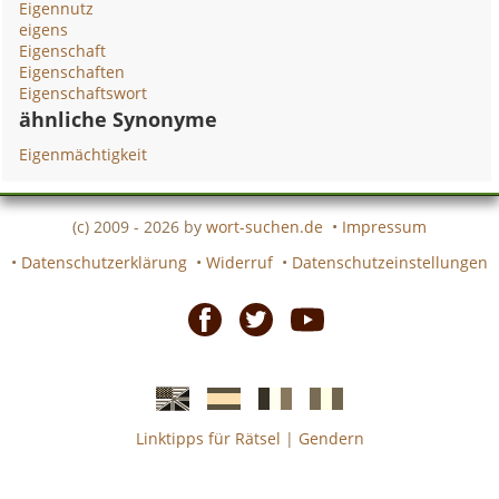
Eigennutz
eigens
Eigenschaft
Eigenschaften
Eigenschaftswort
ähnliche Synonyme
Eigenmächtigkeit
(c) 2009 - 2026 by
wort-suchen.de
•
Impressum
•
Datenschutzerklärung
•
Widerruf
•
Datenschutzeinstellungen
Facebook
Twitter
Youtube
Linktipps für Rätsel
|
Gendern
Englische
Spanische
französiche
italienische
wort-
wort-
Kreuzworträtsel-
Kreuzworträtsel-