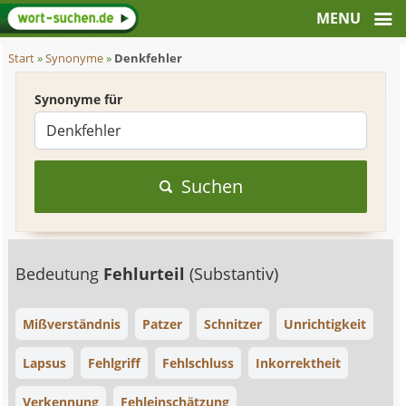
Start
»
Synonyme
»
Denkfehler
Synonyme für
Suchen
Bedeutung
Fehlurteil
(Substantiv)
Mißverständnis
Patzer
Schnitzer
Unrichtigkeit
Lapsus
Fehlgriff
Fehlschluss
Inkorrektheit
Verkennung
Fehleinschätzung