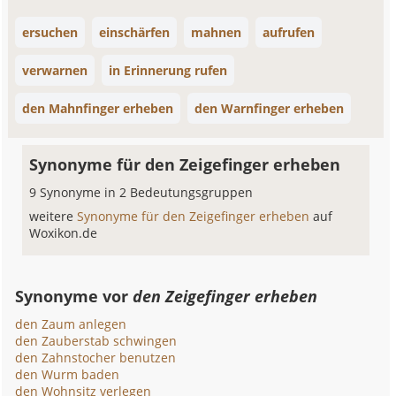
ersuchen
einschärfen
mahnen
aufrufen
verwarnen
in Erinnerung rufen
den Mahnfinger erheben
den Warnfinger erheben
Synonyme für den Zeigefinger erheben
9 Synonyme in 2 Bedeutungsgruppen
weitere
Synonyme für den Zeigefinger erheben
auf
Woxikon.de
Synonyme vor
den Zeigefinger erheben
den Zaum anlegen
den Zauberstab schwingen
den Zahnstocher benutzen
den Wurm baden
den Wohnsitz verlegen