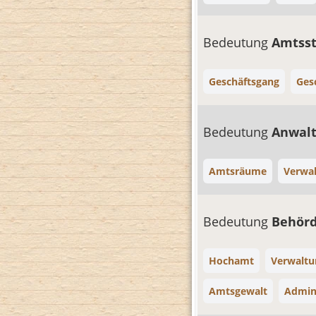
Bedeutung
Amtss
Geschäftsgang
Ges
Bedeutung
Anwal
Amtsräume
Verwa
Bedeutung
Behör
Hochamt
Verwaltu
Amtsgewalt
Admini