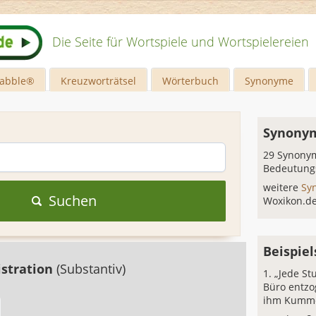
Die Seite für Wortspiele und Wortspielereien
rabble®
Kreuzworträtsel
Wörterbuch
Synonyme
Synonym
29 Synonym
Bedeutung
weitere
Sy
Suchen
Woxikon.d
Beispiel
stration
(Substantiv)
„Jede St
Büro entz
ihm Kumme