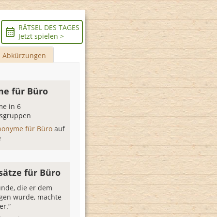
RÄTSEL DES TAGES
Jetzt spielen >
Abkürzungen
e für Büro
e in 6
sgruppen
nonyme für Büro
auf
e
sätze für Büro
unde, die er dem
ogen wurde, machte
r.“