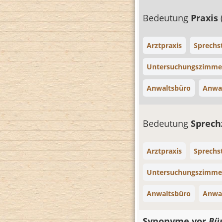
Bedeutung
Praxis
Arztpraxis
Sprechs
Untersuchungszimme
Anwaltsbüro
Anwal
Bedeutung
Sprec
Arztpraxis
Sprechs
Untersuchungszimme
Anwaltsbüro
Anwal
Synonyme vor
Bü