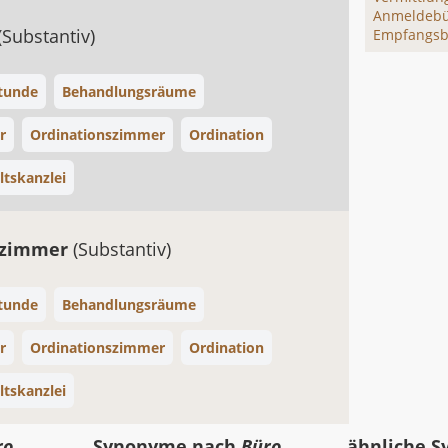
Anmeldeb
(Substantiv)
Empfangsb
tunde
Behandlungsräume
r
Ordinationszimmer
Ordination
tskanzlei
hzimmer
(Substantiv)
tunde
Behandlungsräume
r
Ordinationszimmer
Ordination
tskanzlei
ro
Synonyme nach
Büro
ähnliche 