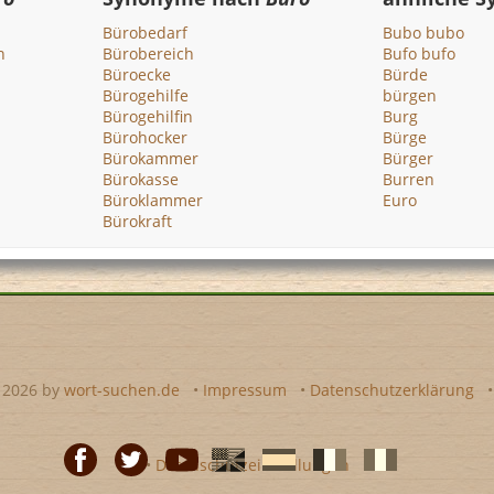
Bürobedarf
Bubo bubo
n
Bürobereich
Bufo bufo
Büroecke
Bürde
Bürogehilfe
bürgen
Bürogehilfin
Burg
Bürohocker
Bürge
Bürokammer
Bürger
Bürokasse
Burren
Büroklammer
Euro
Bürokraft
- 2026 by
wort-suchen.de
•
Impressum
•
Datenschutzerklärung
•
Datenschutzeinstellungen