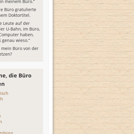
 in meinem Büro.“
e Büro gratulierte
nem Doktortitel.
ge Leute auf der
der U-Bahn, im Büro,
n Computer haben,
ß genau wieso.“
 mein Büro von der
etzen?
e, die Büro
en
isch
ch
o
e
in
gsbüro