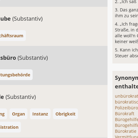
„Ich saß
Das ganz
ihm zu sei
tube
(Substantiv)
„Ich fra
Straße, in 
chäftsraum
alle woll'
keiner wei
Kann ich
Steuer abs
tsbüro
(Substantiv)
ltungsbehörde
Synonym
enthalt
de
(Substantiv)
unbürokrat
bürokratis
Polizeibür
Bürokraft
ng
Organ
Instanz
Obrigkeit
Bürogehilf
Bürogehilf
stration
Bürokratie
Vermittlun