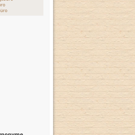
üro
üro
Synonyme