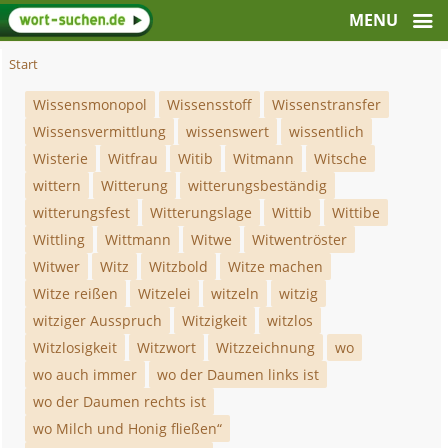
Start
Wissensmonopol
Wissensstoff
Wissenstransfer
Wissensvermittlung
wissenswert
wissentlich
Wisterie
Witfrau
Witib
Witmann
Witsche
wittern
Witterung
witterungsbeständig
witterungsfest
Witterungslage
Wittib
Wittibe
Wittling
Wittmann
Witwe
Witwentröster
Witwer
Witz
Witzbold
Witze machen
Witze reißen
Witzelei
witzeln
witzig
witziger Ausspruch
Witzigkeit
witzlos
Witzlosigkeit
Witzwort
Witzzeichnung
wo
wo auch immer
wo der Daumen links ist
wo der Daumen rechts ist
wo Milch und Honig fließen“