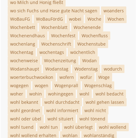
wo Milch und Honig fließt
wo sich Fuchs und Hase gute Nacht sagen
woanders
WoBauFG
WoBauFördG
wobei
Woche
Wochen
Wochenbett
Wochenblatt
Wochenende
Wochenendhaus
Wochenfest
Wochenfluss
wochenlang
Wochenschrift
Wochenstube
Wochentag
wochentags
wöchentlich
wochenweise
Wochenzeitung
Wodan
Wodanshaupt
Wodanstag
Wodenstag
wodurch
woerterbuchwoxikon
wofern
wofür
Woge
wogegen
wogen
Wogenprall
Wogenschlag
woher
wohin
wohingegen
wohl
wohl bedacht
wohl bekannt
wohl durchdacht
wohl gehen lassen
wohl geordnet
wohl informiert
wohl nicht
wohl oder übel
wohl situiert
wohl tönend
wohl tuend
wohl tun
wohl überlegt
wohl wollend
wohl wollend erhalten
wohlan
wohlanständig