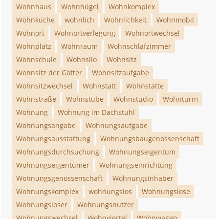
Wohnhaus
Wohnhügel
Wohnkomplex
Wohnküche
wohnlich
Wohnlichkeit
Wohnmobil
Wohnort
Wohnortverlegung
Wohnortwechsel
Wohnplatz
Wohnraum
Wohnschlafzimmer
Wohnschule
Wohnsilo
Wohnsitz
Wohnsitz der Götter
Wohnsitzaufgabe
Wohnsitzwechsel
Wohnstatt
Wohnstätte
Wohnstraße
Wohnstube
Wohnstudio
Wohnturm
Wohnung
Wohnung im Dachstuhl
Wohnungsangabe
Wohnungsaufgabe
Wohnungsausstattung
Wohnungsbaugenossenschaft
Wohnungsdurchsuchung
Wohnungseigentum
Wohnungseigentümer
Wohnungseinrichtung
Wohnungsgenossenschaft
Wohnungsinhaber
Wohnungskomplex
wohnungslos
Wohnungslose
Wohnungsloser
Wohnungsnutzer
Wohnungswechsel
Wohnviertel
Wohnwagen