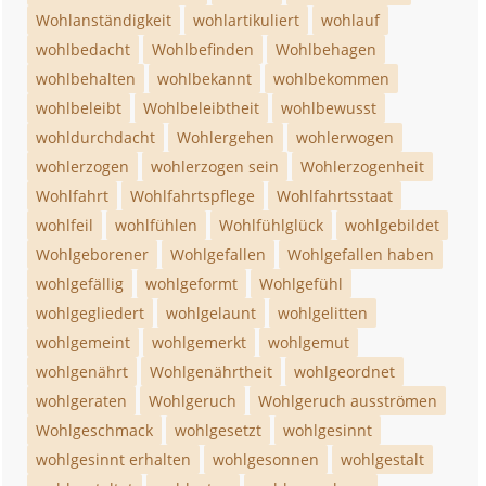
Wohlanständigkeit
wohlartikuliert
wohlauf
wohlbedacht
Wohlbefinden
Wohlbehagen
wohlbehalten
wohlbekannt
wohlbekommen
wohlbeleibt
Wohlbeleibtheit
wohlbewusst
wohldurchdacht
Wohlergehen
wohlerwogen
wohlerzogen
wohlerzogen sein
Wohlerzogenheit
Wohlfahrt
Wohlfahrtspflege
Wohlfahrtsstaat
wohlfeil
wohlfühlen
Wohlfühlglück
wohlgebildet
Wohlgeborener
Wohlgefallen
Wohlgefallen haben
wohlgefällig
wohlgeformt
Wohlgefühl
wohlgegliedert
wohlgelaunt
wohlgelitten
wohlgemeint
wohlgemerkt
wohlgemut
wohlgenährt
Wohlgenährtheit
wohlgeordnet
wohlgeraten
Wohlgeruch
Wohlgeruch ausströmen
Wohlgeschmack
wohlgesetzt
wohlgesinnt
wohlgesinnt erhalten
wohlgesonnen
wohlgestalt