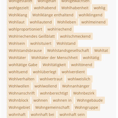
wohlgestaltet
wohlgetan
wohlgewachsen
wohlgezielt
wohlhabend
Wohlhabenheit
wohlig
Wohlklang
Wohlklänge enthaltend
wohlklingend
Wohllaut
wohllautend
Wohlleben
wohlmeinend
wohlproportioniert
wohlriechend
Wohlriechendes Geißblatt
wohlschmeckend
Wohlsein
wohlsituiert
Wohlstand
Wohlstandsbrause
Wohlstandsgesellschaft
Wohltat
Wohltäter
Wohltäter der Menschheit
wohltätig
wohltätige Gabe
Wohltätigkeit
wohltönend
wohltuend
wohlüberlegt
wohlverdient
Wohlverhalten
wohlvertraut
wohlweislich
Wohlwollen
wohlwollend
Wohnanhänger
Wohnanschrift
wohnberechtigt
Wohnbezirk
Wohnblock
wohnen
wohnen in
Wohngebäude
Wohngebiet
Wohngemeinschaft
Wohngruppe
wohnhaft
wohnhaft bei
wohnhaft sein