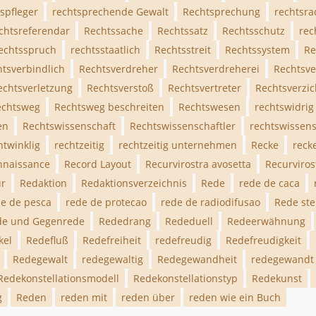
spfleger
rechtsprechende Gewalt
Rechtsprechung
rechtsra
chtsreferendar
Rechtssache
Rechtssatz
Rechtsschutz
rec
echtsspruch
rechtsstaatlich
Rechtsstreit
Rechtssystem
Re
htsverbindlich
Rechtsverdreher
Rechtsverdreherei
Rechtsv
echtsverletzung
Rechtsverstoß
Rechtsvertreter
Rechtsverzic
echtsweg
Rechtsweg beschreiten
Rechtswesen
rechtswidrig
en
Rechtswissenschaft
Rechtswissenschaftler
rechtswissens
htwinklig
rechtzeitig
rechtzeitig unternehmen
Recke
reck
nnaissance
Record Layout
Recurvirostra avosetta
Recurviros
ur
Redaktion
Redaktionsverzeichnis
Rede
rede de caca
e de pesca
rede de protecao
rede de radiodifusao
Rede st
de und Gegenrede
Rededrang
Rededuell
Redeerwähnung
kel
Redefluß
Redefreiheit
redefreudig
Redefreudigkeit
Redegewalt
redegewaltig
Redegewandheit
redegewandt
Redekonstellationsmodell
Redekonstellationstyp
Redekunst
g
Reden
reden mit
reden über
reden wie ein Buch