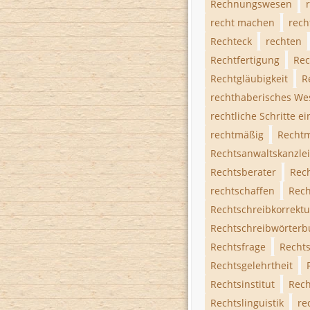
Rechnungswesen
recht machen
rech
Rechteck
rechten
Rechtfertigung
Rec
Rechtgläubigkeit
R
rechthaberisches We
rechtliche Schritte ei
rechtmäßig
Rechtm
Rechtsanwaltskanzlei
Rechtsberater
Rec
rechtschaffen
Rech
Rechtschreibkorrektu
Rechtschreibwörterb
Rechtsfrage
Recht
Rechtsgelehrtheit
Rechtsinstitut
Rech
Rechtslinguistik
re