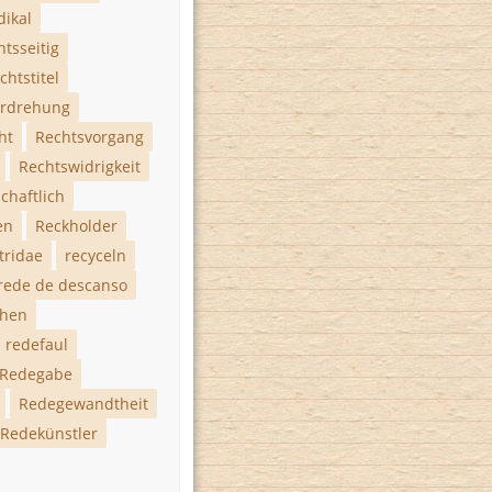
dikal
htsseitig
chtstitel
erdrehung
ht
Rechtsvorgang
Rechtswidrigkeit
chaftlich
en
Reckholder
tridae
recyceln
rede de descanso
ehen
redefaul
Redegabe
Redegewandtheit
Redekünstler