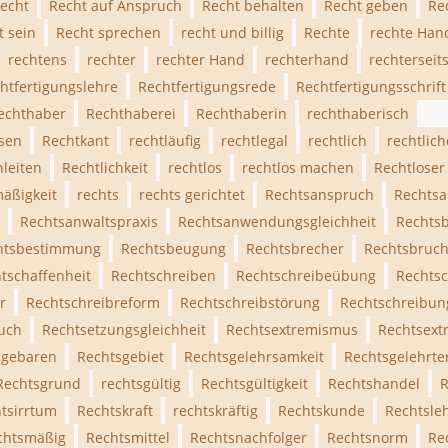
recht
Recht auf Anspruch
Recht behalten
Recht geben
Re
t sein
Recht sprechen
recht und billig
Rechte
rechte Han
rechtens
rechter
rechter Hand
rechterhand
rechterseit
htfertigungslehre
Rechtfertigungsrede
Rechtfertigungsschrift
echthaber
Rechthaberei
Rechthaberin
rechthaberisch
sen
Rechtkant
rechtläufig
rechtlegal
rechtlich
rechtlic
nleiten
Rechtlichkeit
rechtlos
rechtlos machen
Rechtloser
äßigkeit
rechts
rechts gerichtet
Rechtsanspruch
Rechtsa
Rechtsanwaltspraxis
Rechtsanwendungsgleichheit
Rechtsb
htsbestimmung
Rechtsbeugung
Rechtsbrecher
Rechtsbruc
tschaffenheit
Rechtschreiben
Rechtschreibeübung
Rechtsc
r
Rechtschreibreform
Rechtschreibstörung
Rechtschreibun
uch
Rechtsetzungsgleichheit
Rechtsextremismus
Rechtsext
sgebaren
Rechtsgebiet
Rechtsgelehrsamkeit
Rechtsgelehrte
Rechtsgrund
rechtsgültig
Rechtsgültigkeit
Rechtshandel
R
tsirrtum
Rechtskraft
rechtskräftig
Rechtskunde
Rechtsle
chtsmäßig
Rechtsmittel
Rechtsnachfolger
Rechtsnorm
Re