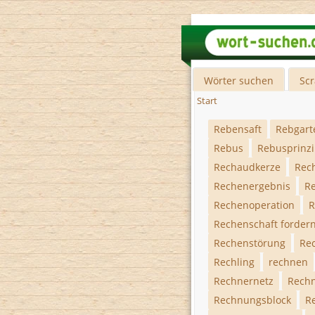
Wörter suchen
Sc
Start
Rebensaft
Rebgart
Rebus
Rebusprinz
Rechaudkerze
Rec
Rechenergebnis
R
Rechenoperation
R
Rechenschaft forder
Rechenstörung
Re
Rechling
rechnen
Rechnernetz
Rech
Rechnungsblock
R