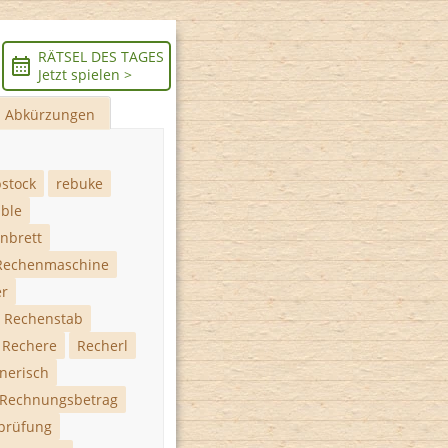
RÄTSEL DES TAGES
Jetzt spielen >
Abkürzungen
stock
rebuke
able
nbrett
Rechenmaschine
er
Rechenstab
Rechere
Recherl
nerisch
Rechnungsbetrag
prüfung