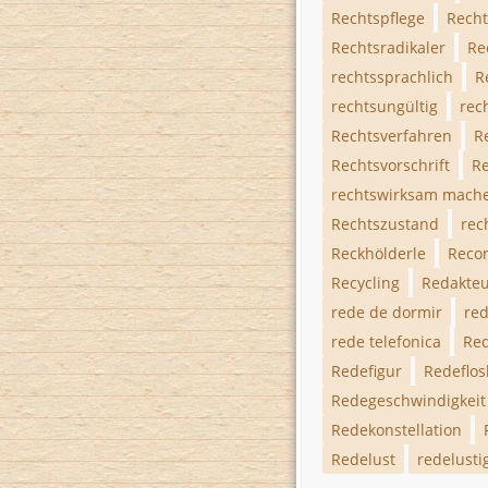
Rechtspflege
Recht
Rechtsradikaler
Re
rechtssprachlich
R
rechtsungültig
rec
Rechtsverfahren
R
Rechtsvorschrift
R
rechtswirksam mach
Rechtszustand
rec
Reckhölderle
Reco
Recycling
Redakte
rede de dormir
red
rede telefonica
Re
Redefigur
Redeflos
Redegeschwindigkeit
Redekonstellation
Redelust
redelusti