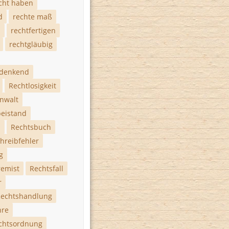
cht haben
d
rechte maß
s
rechtfertigen
rechtgläubig
hdenkend
Rechtlosigkeit
nwalt
eistand
h
Rechtsbuch
hreibfehler
g
remist
Rechtsfall
r
echtshandlung
hre
chtsordnung