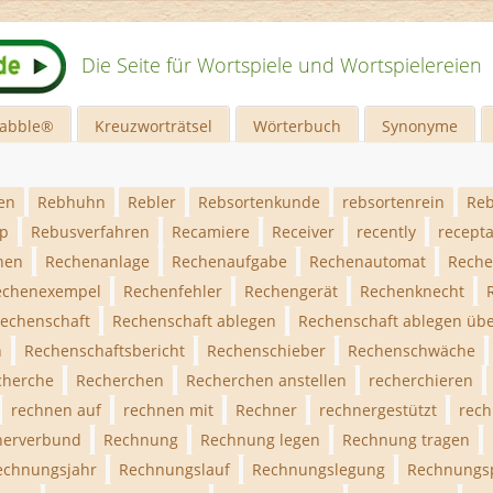
Die Seite für Wortspiele und Wortspielereien
rabble®
Kreuzworträtsel
Wörterbuch
Synonyme
en
Rebhuhn
Rebler
Rebsortenkunde
rebsortenrein
Reb
ip
Rebusverfahren
Recamiere
Receiver
recently
recept
hen
Rechenanlage
Rechenaufgabe
Rechenautomat
Reche
echenexempel
Rechenfehler
Rechengerät
Rechenknecht
echenschaft
Rechenschaft ablegen
Rechenschaft ablegen üb
n
Rechenschaftsbericht
Rechenschieber
Rechenschwäche
cherche
Recherchen
Recherchen anstellen
recherchieren
rechnen auf
rechnen mit
Rechner
rechnergestützt
rech
nerverbund
Rechnung
Rechnung legen
Rechnung tragen
echnungsjahr
Rechnungslauf
Rechnungslegung
Rechnungs