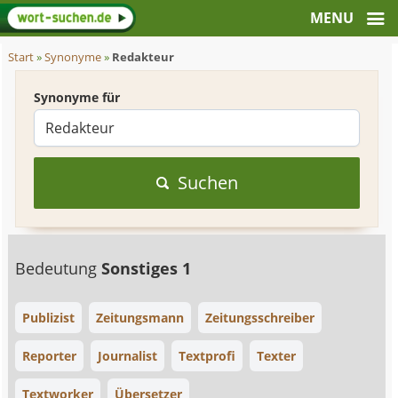
Start
»
Synonyme
»
Redakteur
Synonyme für
Suchen
Bedeutung
Sonstiges 1
Publizist
Zeitungsmann
Zeitungsschreiber
Reporter
Journalist
Textprofi
Texter
Textworker
Übersetzer