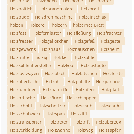
Holzbirne
Holzboden
Holzbohle
Holzbohrer
Holzbottich
Holzbrandmalerei
Holzbrett
Holzbude
Holzdrehmaschine
Holzeinschlag
holzen
Holzerei
hölzern
hölzernes Brett
Holzfass
Holzfernlaster
Holzflößung
Holzfrachter
Holzfresser
Holzgalloschen
Holzgefäß
Holzgestell
Holzgewächs
Holzhaus
Holzhäuschen
Holzhelm
Holzhütte
holzig
Holzkeil
Holzkohle
Holzkohlenhersteller
Holzkopf
Holzlastauto
Holzlastwagen
Holzlatsch
Holzlatschen
Holzleiste
Holzoberfläche
Holzohr
Holzpalette
Holzpantine
Holzpantinen
Holzpantoffel
Holzpferd
Holzplatte
Holzpritsche
Holzsäure
Holzschlappen
Holzschnitt
Holzschnitzer
Holzschuh
Holzschuhe
Holzschuhwerk
Holzspan
Holzstift
Holztransporter
Holztreter
Holztrift
Holzüberzug
Holzverkleidung
Holzwanne
Holzweg
Holzzapfen