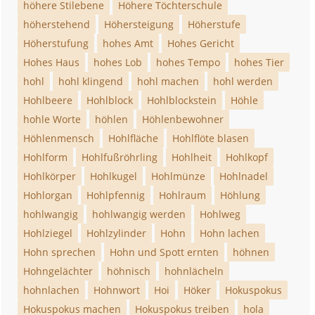
höhere Stilebene
Höhere Töchterschule
höherstehend
Höhersteigung
Höherstufe
Höherstufung
hohes Amt
Hohes Gericht
Hohes Haus
hohes Lob
hohes Tempo
hohes Tier
hohl
hohl klingend
hohl machen
hohl werden
Hohlbeere
Hohlblock
Hohlblockstein
Höhle
hohle Worte
höhlen
Höhlenbewohner
Höhlenmensch
Hohlfläche
Hohlflöte blasen
Hohlform
Hohlfußröhrling
Hohlheit
Hohlkopf
Hohlkörper
Hohlkugel
Hohlmünze
Hohlnadel
Hohlorgan
Hohlpfennig
Hohlraum
Höhlung
hohlwangig
hohlwangig werden
Hohlweg
Hohlziegel
Hohlzylinder
Hohn
Hohn lachen
Hohn sprechen
Hohn und Spott ernten
höhnen
Hohngelächter
höhnisch
hohnlächeln
hohnlachen
Hohnwort
Hoi
Höker
Hokuspokus
Hokuspokus machen
Hokuspokus treiben
hola