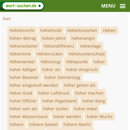
Start
Hoheitsrecht
hoheitsvoll
Hoheitszeichen
Höhen
hohen Betrag
hohen Jahre
Höhenangst
Höhenarbeiter
Höhendifferenz
Höhenlage
Höhenlinie
Höhenrücken
Höhenunterschied
Höhenwinkel
Höhenzug
Höhepunkt
höher
hoher Adliger
höher als
hoher Anspruch
hoher Beamter
hoher Donnerstag
höher eingestuft werden
höher gehen als
Hoher Grad
hoher Luftdruck
höher machen
hoher Offizier
hoher Pegelstand
hoher Rang
höher sein als
höher stufen
hoher Vokal
hoher Wasserstand
höher werden
hoher Wuchs
höhere
höhere Gewalt
höhere Macht