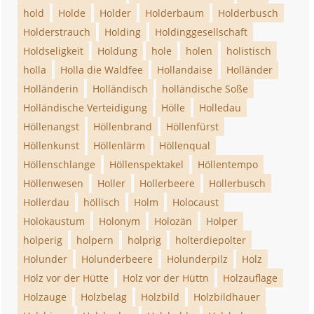
hold
Holde
Holder
Holderbaum
Holderbusch
Holderstrauch
Holding
Holdinggesellschaft
Holdseligkeit
Holdung
hole
holen
holistisch
holla
Holla die Waldfee
Hollandaise
Holländer
Holländerin
Holländisch
holländische Soße
Holländische Verteidigung
Hölle
Holledau
Höllenangst
Höllenbrand
Höllenfürst
Höllenkunst
Höllenlärm
Höllenqual
Höllenschlange
Höllenspektakel
Höllentempo
Höllenwesen
Holler
Hollerbeere
Hollerbusch
Hollerdau
höllisch
Holm
Holocaust
Holokaustum
Holonym
Holozän
Holper
holperig
holpern
holprig
holterdiepolter
Holunder
Holunderbeere
Holunderpilz
Holz
Holz vor der Hütte
Holz vor der Hüttn
Holzauflage
Holzauge
Holzbelag
Holzbild
Holzbildhauer